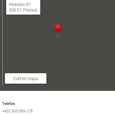
Mokošín 61
535 01 Přelouč
Zvětšit mapu
Telefon
+420 605 834 278