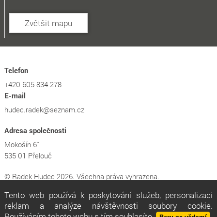
Zvětšit mapu
Telefon
+420 605 834 278
E-mail
hudec.radek@seznam.cz
Adresa společnosti
Mokošín 61
535 01 Přelouč
© Radek Hudec 2026. Všechna práva vyhrazena.
Tento web používá k poskytování služeb, personalizaci
Tvorba e-shopů
,
tvorba webových stránek
a
optimalizace
reklam a analýze návštěvnosti soubory cookie.
pro vyhledávače
www.webstranky.cz
Používáním tohoto webu s tím souhlasíte.