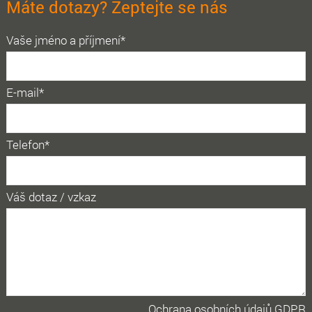
Máte dotazy? Zeptejte se nás
Vaše jméno a příjmení*
E-mail*
Telefon*
Váš dotaz / vzkaz
Ochrana osobních údajů GDPR