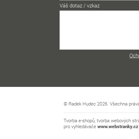
Váš dotaz / vzkaz
Och
© Radek Hudec 2026. Všechna práva
Tvorba e-shopů
,
tvorba webových str
pro vyhledávače
www.webstranky.cz