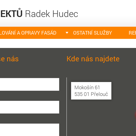
JEKTŮ
Radek Hudec
LOVÁNÍ A OPRAVY FASÁD
OSTATNÍ SLUŽBY
RE
se nás
Kde nás najdete
Mokošín 61
535 01 Přelouč