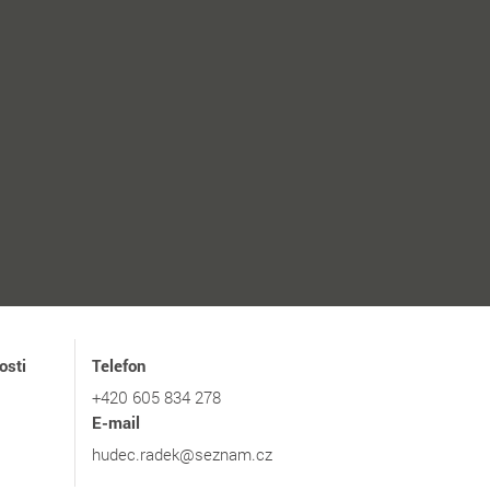
osti
Telefon
+420 605 834 278
E-mail
hudec.radek@seznam.cz