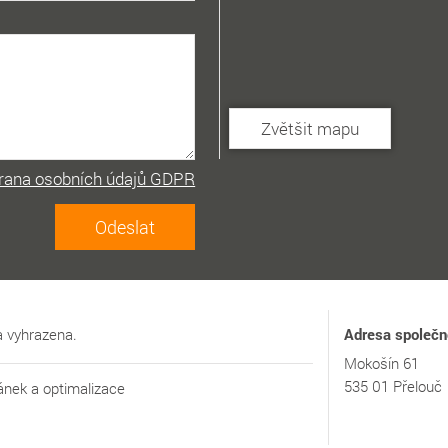
Zvětšit mapu
rana osobních údajů GDPR
 vyhrazena.
Adresa společn
Mokošín 61
535 01 Přelouč
ánek
a
optimalizace